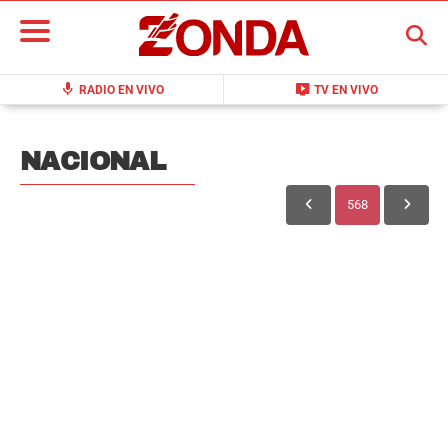
BUSCAR
mic
live_tv
RADIO EN VIVO
TV EN VIVO
NACIONAL
568