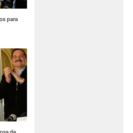
os para
posa de