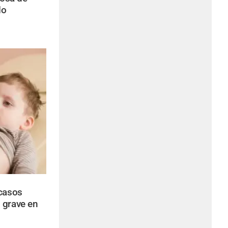
lo
 casos
 grave en