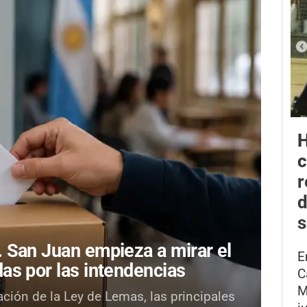
H
r
d
s
.
San Juan empieza a mirar el
E
as por las intendencias
C
M
ación de la Ley de Lemas, las principales