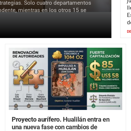
j
strategias. Solo cuatro departamentos
l
ndente, mientras en los otros 15 se
E
d
D
Proyecto aurífero.
Hualilán entra en
una nueva fase con cambios de