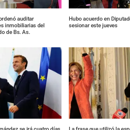
ordenó auditar
Hubo acuerdo en Diputad
s inmobiliarias del
sesionar este jueves
o de Bs. As.
rnández se irá cuatro días
La frase que utilizó la es