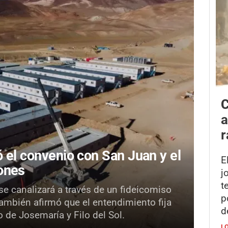
C
a
r
ó el convenio con San Juan y el
E
lones
j
t
se canalizará a través de un fideicomiso
p
También afirmó que el entendimiento fija
d
o de Josemaría y Filo del Sol.
L