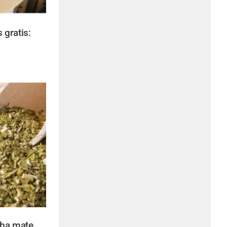
gratis:
rba mate