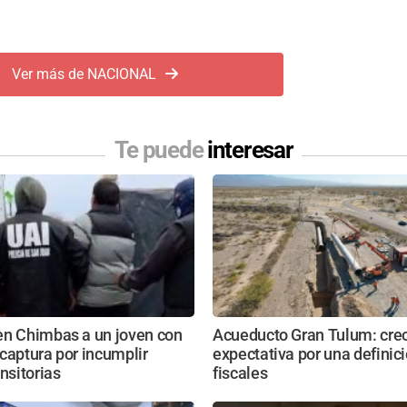
Ver más de NACIONAL
Te puede
interesar
en Chimbas a un joven con
Acueducto Gran Tulum: crec
captura por incumplir
expectativa por una definici
ansitorias
fiscales