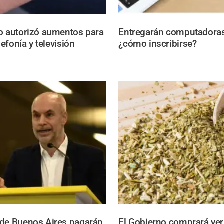
o autorizó aumentos para
Entregarán computadoras 
elefonía y televisión
¿cómo inscribirse?
 de Buenos Aires pagarán
El Gobierno comprará ye