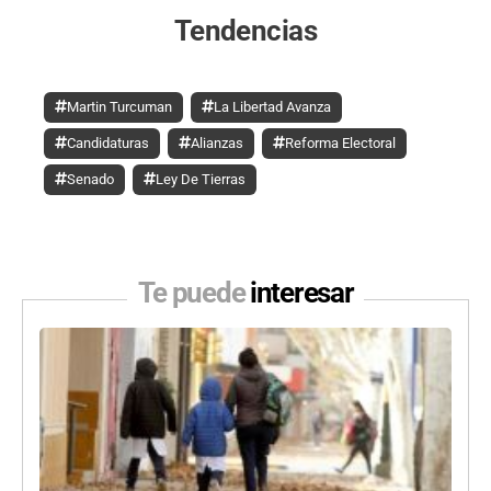
Tendencias
Martin Turcuman
La Libertad Avanza
Candidaturas
Alianzas
Reforma Electoral
Senado
Ley De Tierras
Te puede
interesar