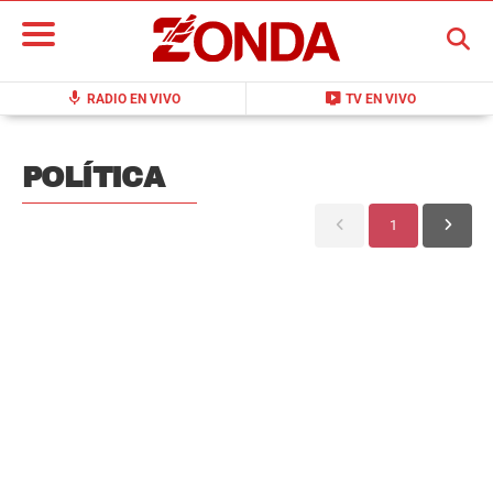
BUSCAR
mic
live_tv
RADIO EN VIVO
TV EN VIVO
POLÍTICA
1