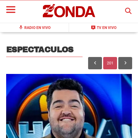
BUSCAR
mic
live_tv
RADIO EN VIVO
TV EN VIVO
ESPECTACULOS
201