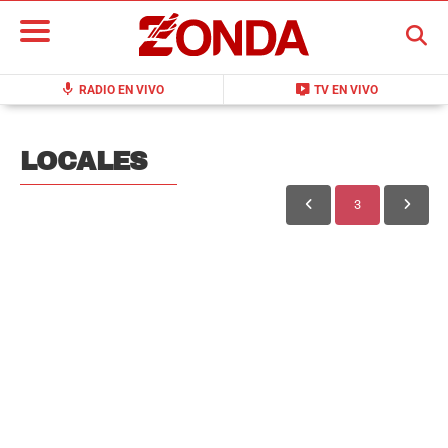
BUSCAR
mic
live_tv
RADIO EN VIVO
TV EN VIVO
LOCALES
3