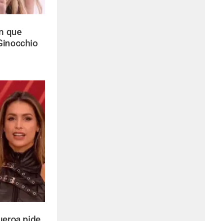
n que
Ginocchio
gueroa pide