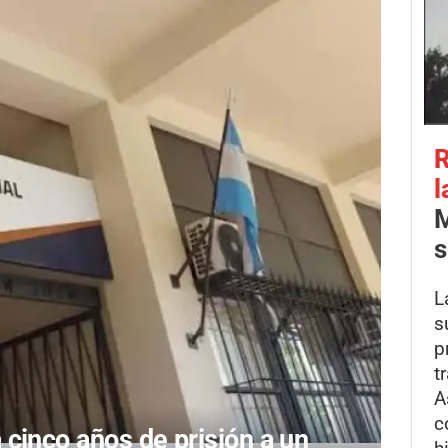
R
l
M
s
L
s
p
t
A
c
cinco años de prisión a un