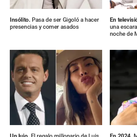
Insólito.
Pasa de ser Gigoló a hacer
En televis
presencias y comer asados
una escara
noche de 
Un lujo.
El regalo millonario de Luis
En 2024.
M