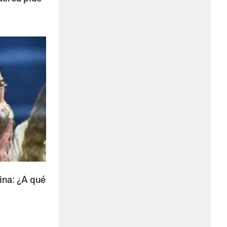
ina: ¿A qué