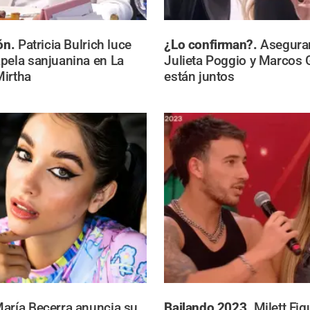
ión.
Patricia Bulrich luce
¿Lo confirman?.
Asegura
pela sanjuanina en La
Julieta Poggio y Marcos 
Mirtha
están juntos
aría Becerra anuncia su
Bailando 2023.
Milett Fi