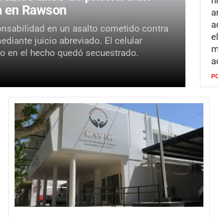
h
ca en Rawson
a
a
onsabilidad en un asalto cometido contra
e
iante juicio abreviado. El celular
m
ado en el hecho quedó secuestrado.
a
P