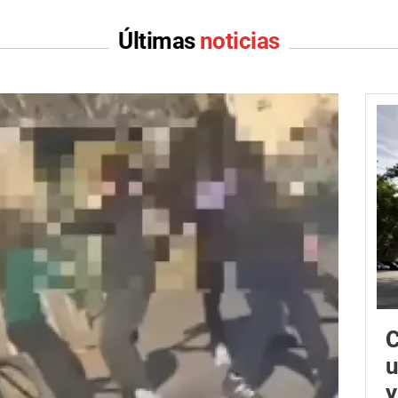
Últimas
noticias
C
u
y