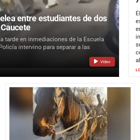
E
elea entre estudiantes de dos
e
 Caucete
e
i
la tarde en inmediaciones de la Escuela
s
licía intervino para separar a las
c
a
Video
L