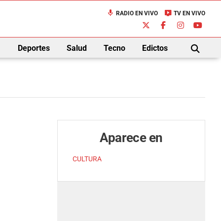
mic
live_tv
RADIO EN VIVO
TV EN VIVO
down
Deportes
Salud
Tecno
Edictos
BUSCAR
Aparece en
CULTURA