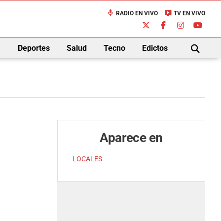
mic
live_tv
RADIO EN VIVO
TV EN VIVO
down
Deportes
Salud
Tecno
Edictos
BUSCAR
Aparece en
LOCALES