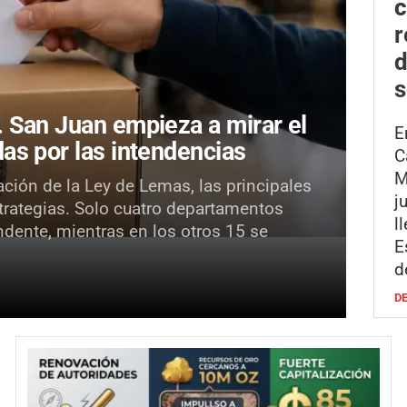
r
d
s
.
San Juan empieza a mirar el
E
as por las intendencias
C
M
ación de la Ley de Lemas, las principales
j
strategias. Solo cuatro departamentos
l
ndente, mientras en los otros 15 se
E
d
D