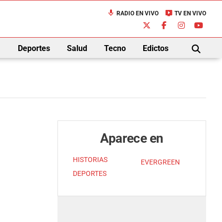
mic
live_tv
RADIO EN VIVO
TV EN VIVO
down
Deportes
Salud
Tecno
Edictos
BUSCAR
Aparece en
HISTORIAS
EVERGREEN
DEPORTES