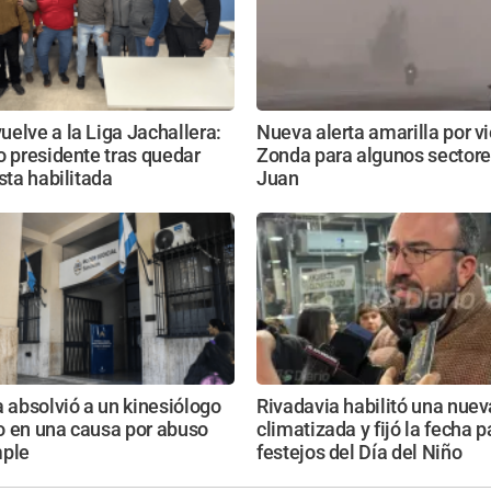
elve a la Liga Jachallera:
Nueva alerta amarilla por v
o presidente tras quedar
Zonda para algunos sectore
ista habilitada
Juan
a absolvió a un kinesiólogo
Rivadavia habilitó una nue
o en una causa por abuso
climatizada y fijó la fecha p
mple
festejos del Día del Niño