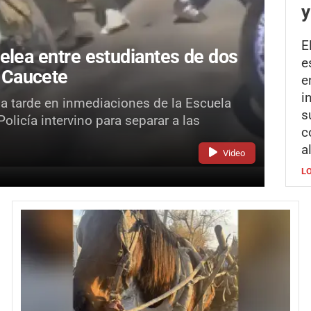
y
E
elea entre estudiantes de dos
e
 Caucete
e
i
la tarde en inmediaciones de la Escuela
s
licía intervino para separar a las
c
a
Video
L