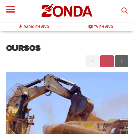
BUSCAR
mic
live_tv
RADIO EN VIVO
TV EN VIVO
CURSOS
1