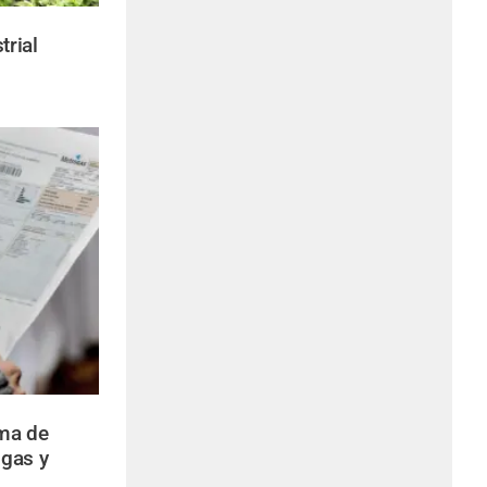
rial
ema de
 gas y