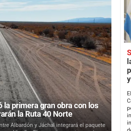
S
l
p
y
E
C
 la primera gran obra con los
p
arán la Ruta 40 Norte
i
i
tre Albardón y Jáchal integrará el paquete
d