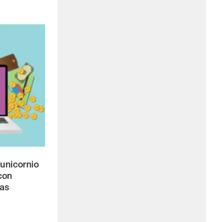
unicornio
con
vas