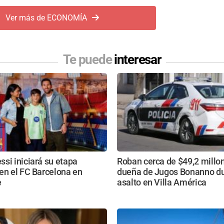
Ver más de ECONOMÍA
Te puede
interesar
si iniciará su etapa
Roban cerca de $49,2 millon
en el FC Barcelona en
dueña de Jugos Bonanno du
e
asalto en Villa América