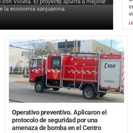
o con Vicuña. El proyecto apunta a mejorar
c
 de la economía sanjuanina.
v
L
Operativo preventivo.
Aplicaron el
protocolo de seguridad por una
amenaza de bomba en el Centro