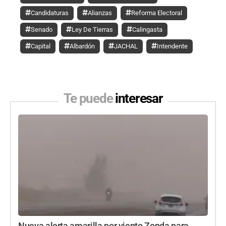
Candidaturas
Alianzas
Reforma Electoral
Senado
Ley De Tierras
Calingasta
Capital
Albardón
JACHAL
Intendente
Te puede
interesar
Nueva alerta amarilla por viento Zonda para