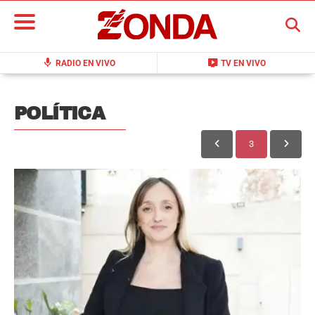
BUSCAR
mic
live_tv
RADIO EN VIVO
TV EN VIVO
POLÍTICA
3