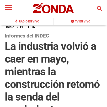
BUSCAR
mic
live_tv
RADIO EN VIVO
TV EN VIVO
Inicio
POLÍTICA
Informes del INDEC
La industria volvió a
caer en mayo,
mientras la
construcción retomó
la senda del