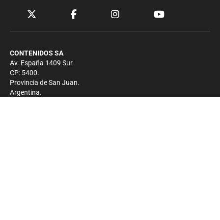
CONTENIDOS SA
Av. España 1409 Sur.
CP: 5400.
Provincia de San Juan.
Argentina.
Contacto
Prensa
+54 264-4033682
Comercial
+54 264-4998755
-
Privacidad
Copyright 2026 - El Zonda - Todos los derechos
reservados.