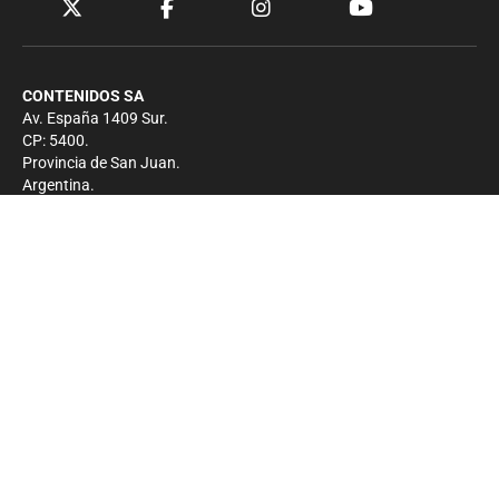
CONTENIDOS SA
Av. España 1409 Sur.
CP: 5400.
Provincia de San Juan.
Argentina.
Contacto
Prensa
+54 264-4033682
Comercial
+54 264-4998755
-
Privacidad
Copyright 2026 - El Zonda - Todos los derechos
reservados.