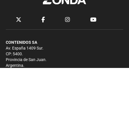
CONTENIDOS SA
Av. España 1409 Sur.
CP: 5400.
Provincia de San Juan.
Argentina.
Contacto
Prensa
+54 264-4033682
Comercial
+54 264-4998755
-
Privacidad