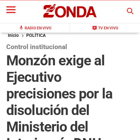
BUSCAR
mic
live_tv
RADIO EN VIVO
TV EN VIVO
Inicio
POLÍTICA
Control institucional
Monzón exige al
Ejecutivo
precisiones por la
disolución del
Ministerio del