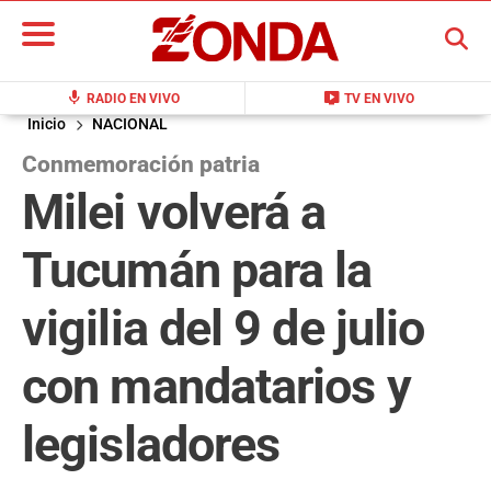
BUSCAR
mic
live_tv
RADIO EN VIVO
TV EN VIVO
Inicio
NACIONAL
Conmemoración patria
Milei volverá a
Tucumán para la
vigilia del 9 de julio
con mandatarios y
legisladores