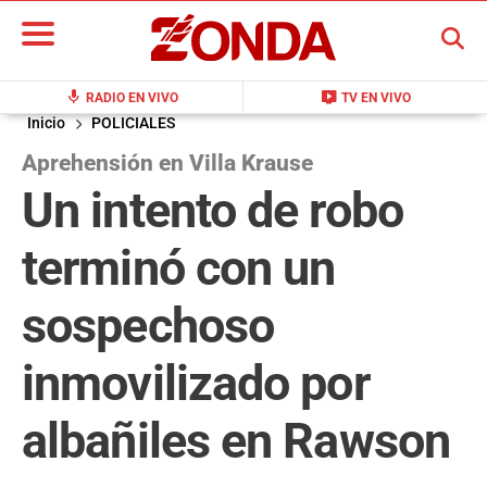
BUSCAR
mic
live_tv
RADIO EN VIVO
TV EN VIVO
Inicio
POLICIALES
Aprehensión en Villa Krause
Un intento de robo
terminó con un
sospechoso
inmovilizado por
albañiles en Rawson