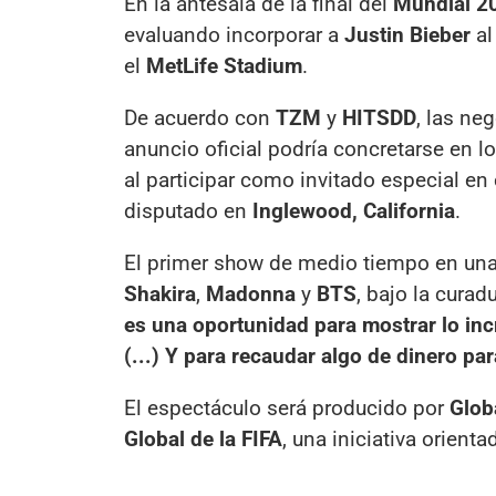
En la antesala de la final del
Mundial 2
evaluando incorporar a
Justin Bieber
al
el
MetLife Stadium
.
De acuerdo con
TZM
y
HITSDD
, las ne
anuncio oficial podría concretarse en l
al participar como invitado especial en 
disputado en
Inglewood, California
.
El primer show de medio tiempo en una
Shakira
,
Madonna
y
BTS
, bajo la curad
es una oportunidad para mostrar lo inc
(...) Y para recaudar algo de dinero pa
El espectáculo será producido por
Glob
Global de la FIFA
, una iniciativa orienta