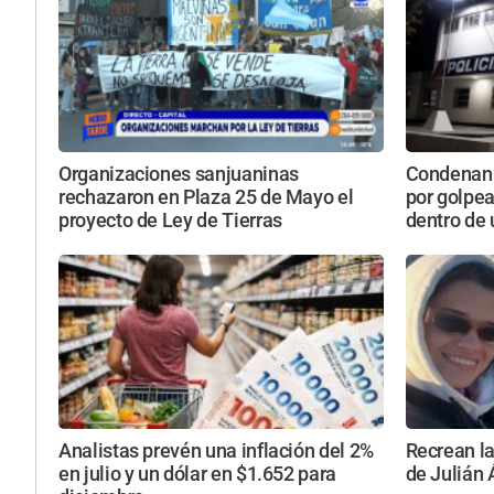
Organizaciones sanjuaninas
Condenan 
rechazaron en Plaza 25 de Mayo el
por golpe
proyecto de Ley de Tierras
dentro de
Analistas prevén una inflación del 2%
Recrean la
en julio y un dólar en $1.652 para
de Julián 