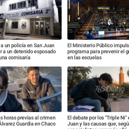
a un policía en San Juan
El Ministerio Público impul
ar a un detenido esposado
programa para prevenir el 
 una comisaría
en las escuelas
s horas previas al crimen
El debate por los "Triple Ni"
Álvarez Guardia en Chaco
Juan y las causas que, seg