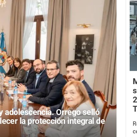
M
s
2
T
a y adolescencia.
Orrego selló
ecer la protección integral de
R
c