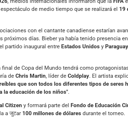
026
, medios internacionales informaron que la
FIFA
e
 espectáculo de medio tiempo que se realizará el
19 
gociaciones con el cantante canadiense estarían avan
os próximos días. Bieber ya había tenido presencia en 
el partido inaugural entre
Estados Unidos
y
Paragua
 final de Copa del Mundo tendrá como protagonistas
uría de
Chris Martin
, líder de
Coldplay
. El artista expl
reíbles que son todos los diferentes tipos de seres
ra la educación de los niños"
.
al Citizen
y formará parte del
Fondo de Educación C
da a जुटar
100 millones de dólares
durante el torneo.