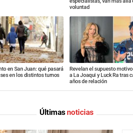
especialistas, van más allá 
voluntad
nto en San Juan: qué pasará
Revelan el supuesto motivo
ases en los distintos turnos
a La Joaqui y Luck Ra tras c
años de relación
Últimas
noticias