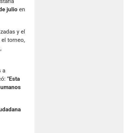
staría
de julio
en
zadas y el
el torneo,
y
,
 a
icó:
"Esta
 humanos
iudadana