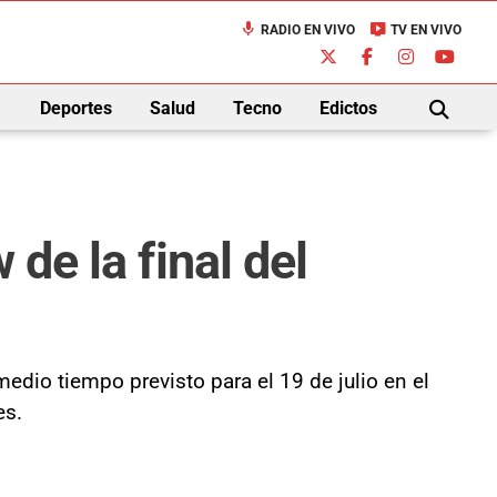
mic
live_tv
RADIO EN VIVO
TV EN VIVO
down
Deportes
Salud
Tecno
Edictos
BUSCAR
de la final del
dio tiempo previsto para el 19 de julio en el
es.