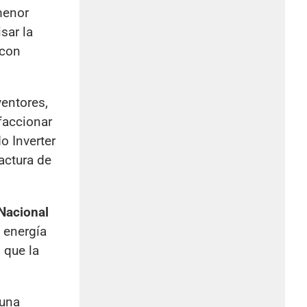
 menor
sar la
 con
ventores,
faccionar
o Inverter
actura de
Nacional
 energía
 que la
 una