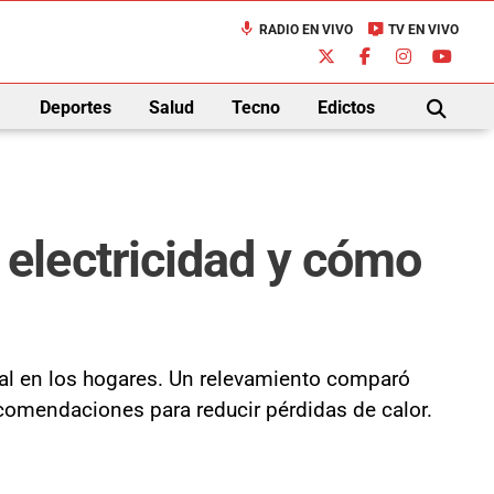
mic
live_tv
RADIO EN VIVO
TV EN VIVO
down
Deportes
Salud
Tecno
Edictos
BUSCAR
electricidad y cómo
ntral en los hogares. Un relevamiento comparó
comendaciones para reducir pérdidas de calor.