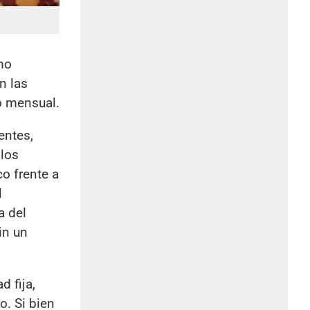
mo
n las
to mensual.
entes,
 los
o frente a
l
a del
in un
 fija,
. Si bien