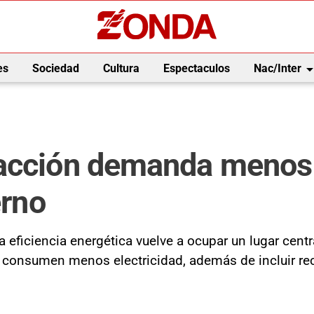
arrow_drop_
es
Sociedad
Cultura
Espectaculos
Nac/Inter
acción demanda menos 
erno
 la eficiencia energética vuelve a ocupar un lugar ce
s consumen menos electricidad, además de incluir re