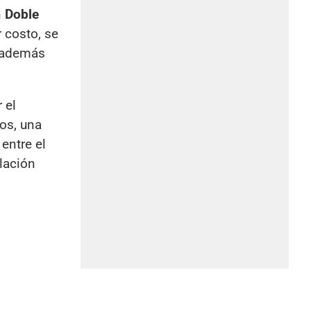
n
Doble
 costo, se
, además
 el
ios, una
entre el
slación