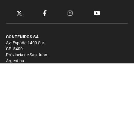
CONTENIDOS SA
Av. España 1409 Sur.
CP: 5400.
Provincia de San Juan.
Argentina.
Contacto
Prensa
+54 264-4033682
Comercial
+54 264-4998755
-
Privacidad
Copyright 2026 - El Zonda - Todos los derechos