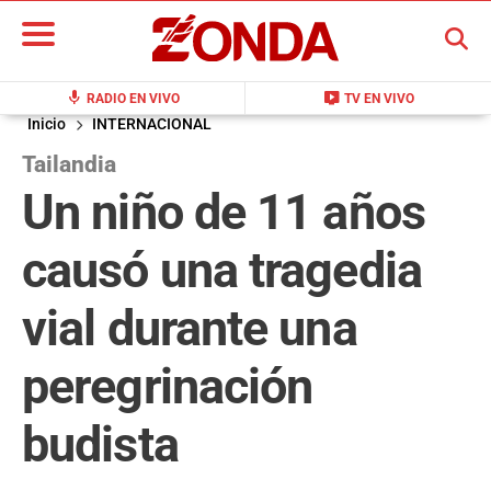
BUSCAR
mic
live_tv
RADIO EN VIVO
TV EN VIVO
Inicio
INTERNACIONAL
Tailandia
Un niño de 11 años
causó una tragedia
vial durante una
peregrinación
budista