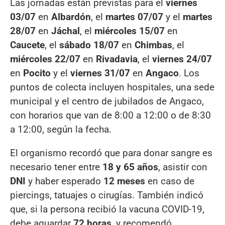
Las jornadas están previstas para el
viernes
03/07
en
Albardón
, el
martes 07/07
y el
martes
28/07
en
Jáchal
, el
miércoles 15/07
en
Caucete
, el
sábado 18/07
en
Chimbas
, el
miércoles 22/07
en
Rivadavia
, el
viernes 24/07
en
Pocito
y el
viernes 31/07
en
Angaco
. Los
puntos de colecta incluyen hospitales, una sede
municipal y el centro de jubilados de Angaco,
con horarios que van de 8:00 a 12:00 o de 8:30
a 12:00, según la fecha.
El organismo recordó que para donar sangre es
necesario tener entre
18 y 65 años
, asistir con
DNI
y haber esperado
12 meses
en caso de
piercings, tatuajes o cirugías. También indicó
que, si la persona recibió la vacuna COVID-19,
debe aguardar
72 horas
, y recomendó