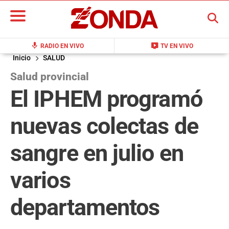
BUSCAR
mic
live_tv
RADIO EN VIVO
TV EN VIVO
Inicio
SALUD
Salud provincial
El IPHEM programó
nuevas colectas de
sangre en julio en
varios
departamentos