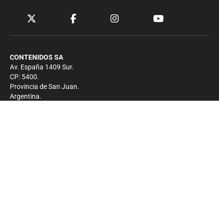
CONTENIDOS SA
Av. España 1409 Sur.
CP: 5400.
Provincia de San Juan.
Argentina.
Contacto
Prensa
+54 264-4033682
Comercial
+54 264-4998755
-
Privacidad
Copyright 2026 - El Zonda - Todos los derechos