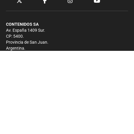
CONTENIDOS SA
Av. España 1409 Sur.
CP: 5400.
Provincia de San Juan.
Argentina.
Contacto
Prensa
+54 264-4033682
Comercial
+54 264-4998755
-
Privacidad
Copyright 2026 - El Zonda - Todos los derechos
reservados.