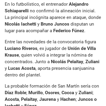
En lo futbolístico, el entrenador
Alejandro
Schiaparelli
no confirmó la alineación inicial.
La principal incógnita aparece en ataque, donde
Nicolás Iachetti
y
Bruno Juncos
disputan un
lugar para acompañar a
Federico Fúnez
.
Entre las novedades de la convocatoria figura
Luciano Riveros
, ex jugador de
Unión de Villa
Krause
, quien volvió a integrar la nómina de
concentrados. Junto a
Nicolás Pelaitay
,
Zuliani
y
Lucas Acosta
, aporta presencia sanjuanina
dentro del plantel.
La probable formación de San Martín sería con
Díaz Roble
;
Murillo
,
Osores
,
Cocca
y
Zuliani
;
Acosta
,
Pelaitay
,
Jaurena
y
Hachen
;
Juncos o
Iachetti
y
Fúnez
.