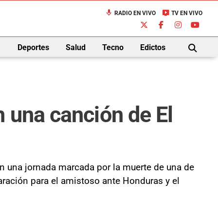
mic
live_tv
RADIO EN VIVO
TV EN VIVO
down
Deportes
Salud
Tecno
Edictos
BUSCAR
 una canción de El
 en una jornada marcada por la muerte de una de
paración para el amistoso ante Honduras y el