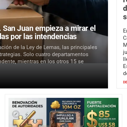
d
s
.
San Juan empieza a mirar el
E
as por las intendencias
C
M
ación de la Ley de Lemas, las principales
j
strategias. Solo cuatro departamentos
l
ndente, mientras en los otros 15 se
E
d
D