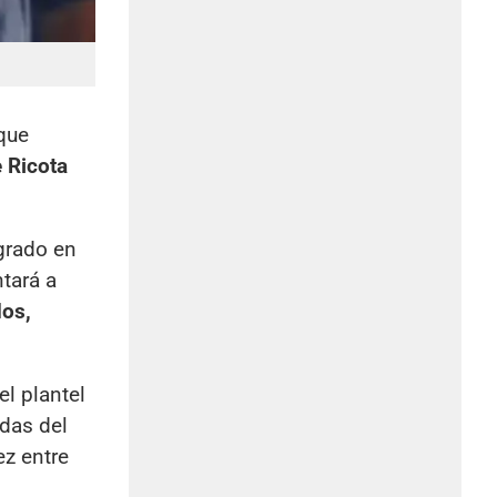
que
 Ricota
ogrado en
tará a
dos,
el plantel
das del
ez entre