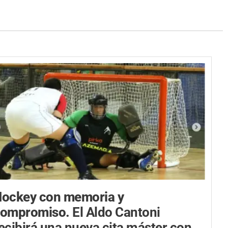
ockey con memoria y
compromiso.
El Aldo Cantoni
ecibirá una nueva cita máster con