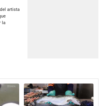
el artista
que
 la