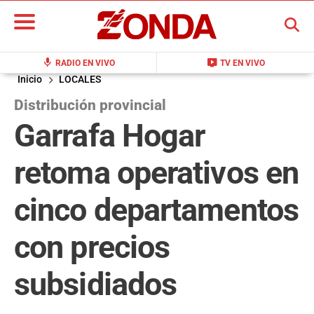
BUSCAR
mic
live_tv
RADIO EN VIVO
TV EN VIVO
Inicio
LOCALES
Distribución provincial
Garrafa Hogar
retoma operativos en
cinco departamentos
con precios
subsidiados