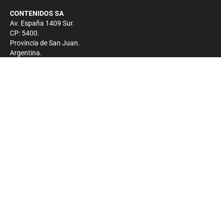
CONTENIDOS SA
Av. España 1409 Sur.
CP: 5400.
Provincia de San Juan.
Argentina.
Contacto
Prensa
+54 264-4033682
Comercial
+54 264-4998755
-
Privacidad
Copyright 2026 - El Zonda - Todos los derechos
reservados.