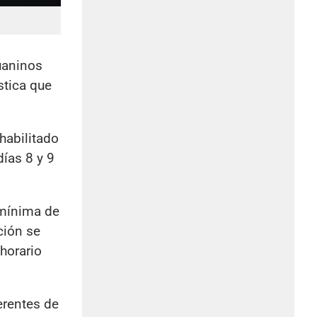
juaninos
stica que
 habilitado
días 8 y 9
 mínima de
ción se
 horario
erentes de