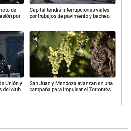
emoto de
Capital tendrá interrupciones viales
esión por
por trabajos de pavimento y bacheo
de Unión y
San Juan y Mendoza avanzan en una
 del club
campaña para impulsar el Torrontés