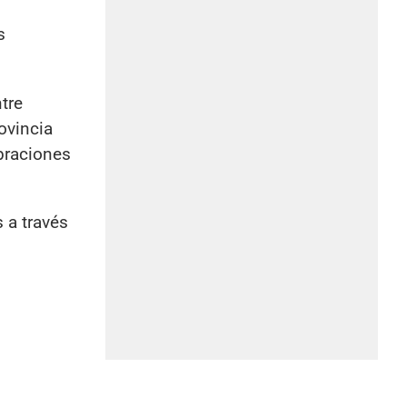
s
tre
ovincia
braciones
 a través