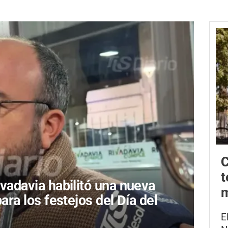
C
t
ivadavia habilitó una nueva
m
para los festejos del Día del
E