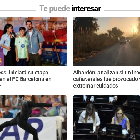
Te puede
interesar
si iniciará su etapa
Albardón: analizan si un in
en el FC Barcelona en
cañaverales fue provocado 
e
extremar cuidados