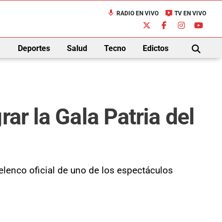
mic
live_tv
RADIO EN VIVO
TV EN VIVO
down
Deportes
Salud
Tecno
Edictos
BUSCAR
ar la Gala Patria del
 elenco oficial de uno de los espectáculos