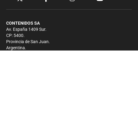
CONTENIDOS SA
Av. España 1409 Sur.
CP: 5400.
Provincia de San Juan.
Argentina.
Contacto
Prensa
+54 264-4033682
Comercial
+54 264-4998755
-
Privacidad
Copyright 2026 - El Zonda - Todos los derechos
reservados.