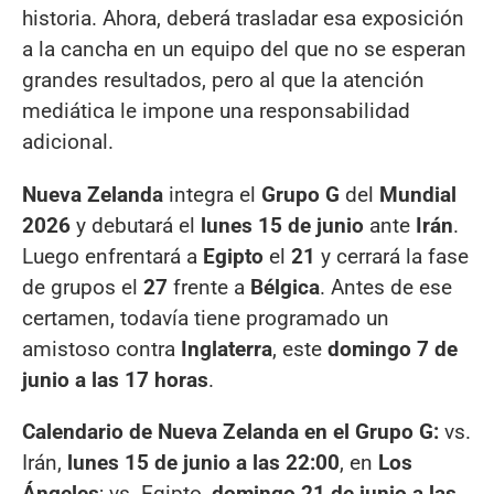
historia. Ahora, deberá trasladar esa exposición
a la cancha en un equipo del que no se esperan
grandes resultados, pero al que la atención
mediática le impone una responsabilidad
adicional.
Nueva Zelanda
integra el
Grupo G
del
Mundial
2026
y debutará el
lunes 15 de junio
ante
Irán
.
Luego enfrentará a
Egipto
el
21
y cerrará la fase
de grupos el
27
frente a
Bélgica
. Antes de ese
certamen, todavía tiene programado un
amistoso contra
Inglaterra
, este
domingo 7 de
junio a las 17 horas
.
Calendario de Nueva Zelanda en el Grupo G:
vs.
Irán,
lunes 15 de junio a las 22:00
, en
Los
Ángeles
; vs. Egipto,
domingo 21 de junio a las