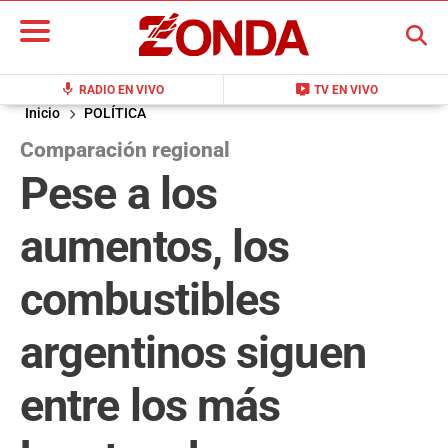
BUSCAR
mic
live_tv
RADIO EN VIVO
TV EN VIVO
Inicio
POLÍTICA
Comparación regional
Pese a los
aumentos, los
combustibles
argentinos siguen
entre los más