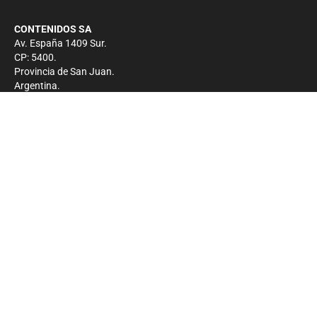
CONTENIDOS SA
Av. España 1409 Sur.
CP: 5400.
Provincia de San Juan.
Argentina.
Contacto
Prensa
+54 264-4033682
Comercial
+54 264-4998755
-
Privacidad
Copyright 2026 - El Zonda - Todos los derechos
reservados.