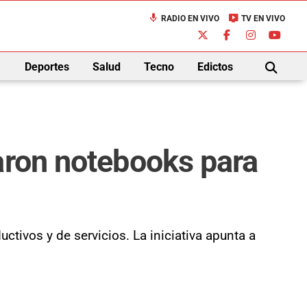
mic
live_tv
RADIO EN VIVO
TV EN VIVO
down
Deportes
Salud
Tecno
Edictos
BUSCAR
aron notebooks para
tivos y de servicios. La iniciativa apunta a