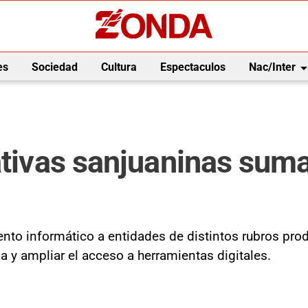
arrow_drop_
es
Sociedad
Cultura
Espectaculos
Nac/Inter
rativas sanjuaninas sum
to informático a entidades de distintos rubros produc
rna y ampliar el acceso a herramientas digitales.