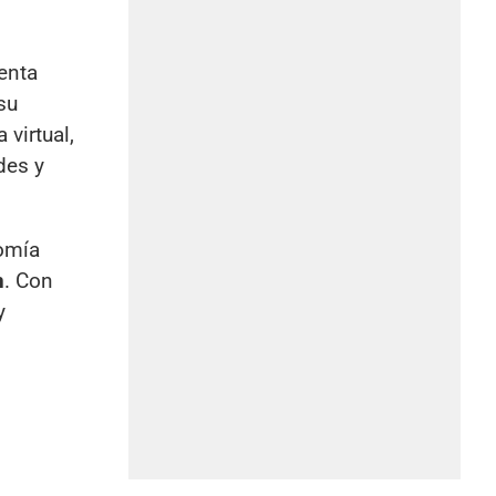
enta
su
virtual,
des y
nomía
n
. Con
y