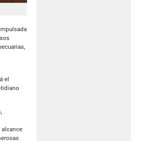
 impulsada
rsos
pecuarias,
á el
otidiano
,
l alcance
umerosas