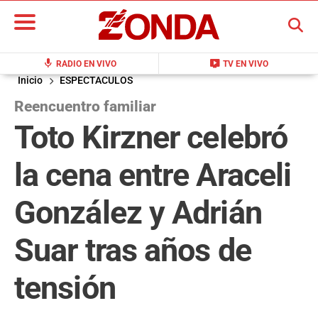
BUSCAR
mic
live_tv
RADIO EN VIVO
TV EN VIVO
Inicio
ESPECTACULOS
Reencuentro familiar
Toto Kirzner celebró
la cena entre Araceli
González y Adrián
Suar tras años de
tensión