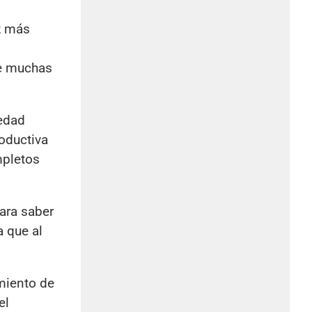
z más
ue muchas
 edad
oductiva
mpletos
ara saber
a que al
amiento de
el