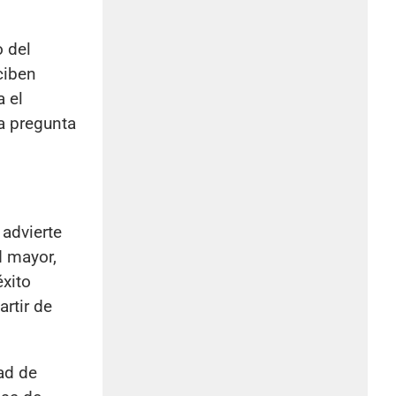
 del
ciben
 el
a pregunta
 advierte
d mayor,
xito
rtir de
ad de