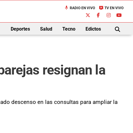
mic
live_tv
RADIO EN VIVO
TV EN VIVO
down
Deportes
Salud
Tecno
Edictos
BUSCAR
parejas resignan la
ado descenso en las consultas para ampliar la