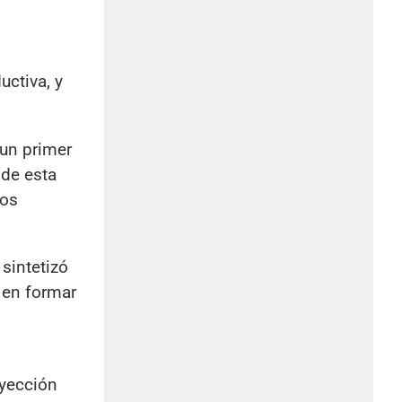
uctiva, y
 un primer
 de esta
vos
sintetizó
 en formar
oyección