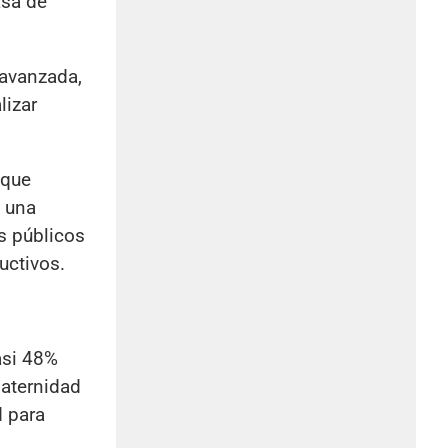
asa de
 avanzada,
lizar
 que
, una
s públicos
uctivos.
asi 48%
maternidad
d para