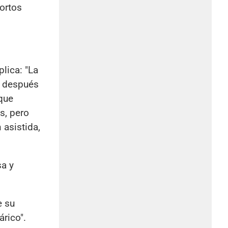
ortos
lica: "La
o después
que
s, pero
asistida,
sa y
e su
rico".