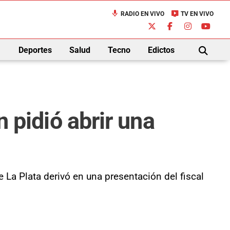
mic
live_tv
RADIO EN VIVO
TV EN VIVO
down
Deportes
Salud
Tecno
Edictos
BUSCAR
n pidió abrir una
e La Plata derivó en una presentación del fiscal