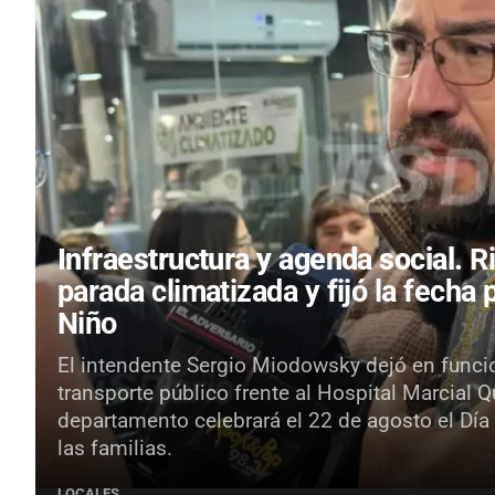
Infraestructura y agenda social.
R
parada climatizada y fijó la fecha 
Niño
El intendente Sergio Miodowsky dejó en funci
transporte público frente al Hospital Marcial 
departamento celebrará el 22 de agosto el Día
las familias.
LOCALES