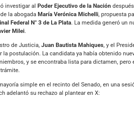
ó investigar al
Poder Ejecutivo de la Nación
después
o de la abogada
María Verónica Michelli
, propuesta p
inal Federal N° 3 de La Plata
. La medida generó un n
vier Milei
.
stro de Justicia,
Juan Bautista Mahiques
, y el Presi
ar la postulación. La candidata ya había obtenido nue
iembros, y se encontraba lista para dictamen, pero 
trámite.
r mayoría simple en el recinto del Senado, en una sesi
rich adelantó su rechazo al plantear en X: