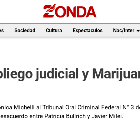
arrow_drop_
es
Sociedad
Cultura
Espectaculos
Nac/Inter
pliego judicial y Marijua
nica Michelli al Tribunal Oral Criminal Federal N° 3 d
acuerdo entre Patricia Bullrich y Javier Milei.