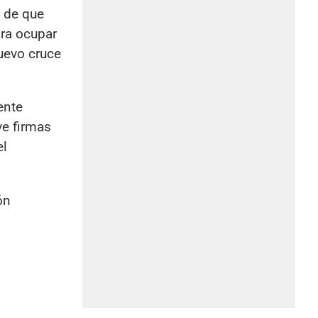
 de que
ara ocupar
uevo cruce
dente
ve firmas
el
ón