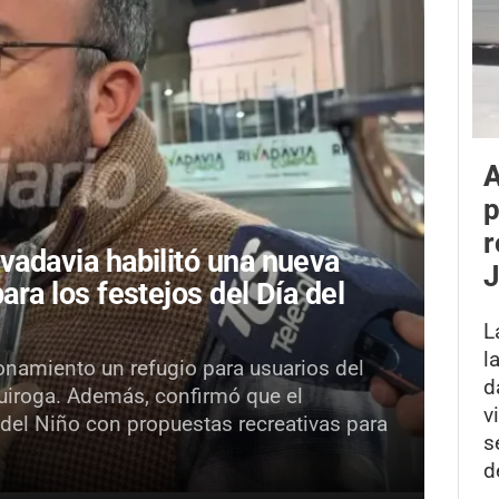
A
p
r
ivadavia habilitó una nueva
para los festejos del Día del
L
l
onamiento un refugio para usuarios del
d
Quiroga. Además, confirmó que el
v
 del Niño con propuestas recreativas para
s
d