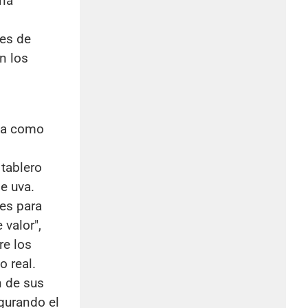
una
es de
n los
ica como
 tablero
e uva.
tes para
 valor",
re los
o real.
n de sus
gurando el