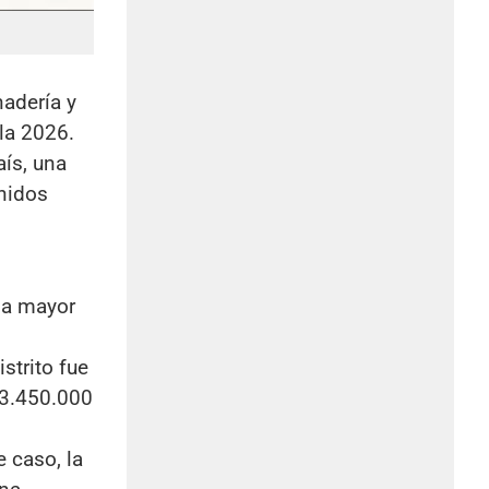
nadería y
ola 2026.
aís, una
nidos
la mayor
strito fue
 13.450.000
e caso, la