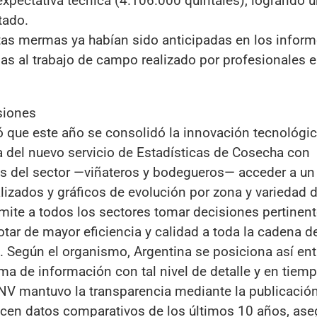
expectativa técnica (4.106.000 quintales), logrando 
tado.
as mermas ya habían sido anticipadas en los inform
as al trabajo de campo realizado por profesionales e
siones
ó que este año se consolidó la innovación tecnológ
a del nuevo servicio de Estadísticas de Cosecha con
res del sector —viñateros y bodegueros— acceder a un
lizados y gráficos de evolución por zona y variedad d
rmite a todos los sectores tomar decisiones pertinen
tar de mayor eficiencia y calidad a toda la cadena de
o. Según el organismo, Argentina se posiciona así ent
a de información con tal nivel de detalle y en tiemp
 INV mantuvo la transparencia mediante la publicació
cen datos comparativos de los últimos 10 años, ase