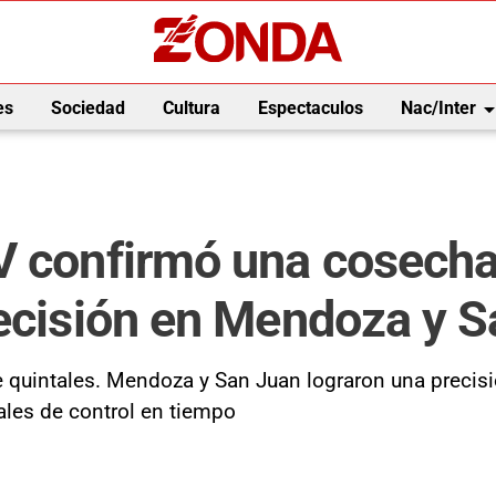
arrow_drop_
es
Sociedad
Cultura
Espectaculos
Nac/Inter
V confirmó una cosecha
recisión en Mendoza y 
de quintales. Mendoza y San Juan lograron una precis
ales de control en tiempo