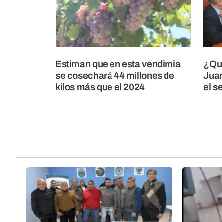
Estiman que en esta vendimia
¿Qu
se cosechará 44 millones de
Juan
kilos más que el 2024
el s