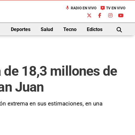
mic
live_tv
RADIO EN VIVO
TV EN VIVO
down
Deportes
Salud
Tecno
Edictos
BUSCAR
 de 18,3 millones de
San Juan
ión extrema en sus estimaciones, en una