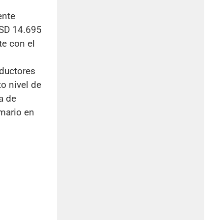
ente
 USD 14.695
te con el
oductores
o nivel de
a de
imario en