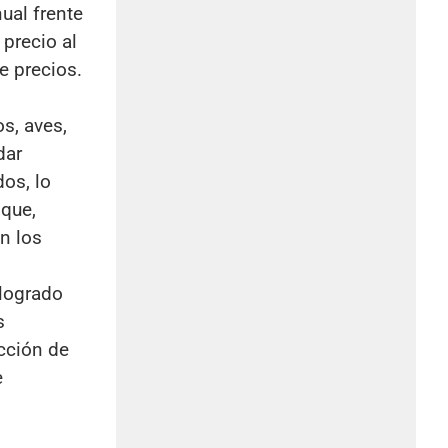
ual frente
 precio al
e precios.
s, aves,
dar
os, lo
 que,
n los
 logrado
s
cción de
e