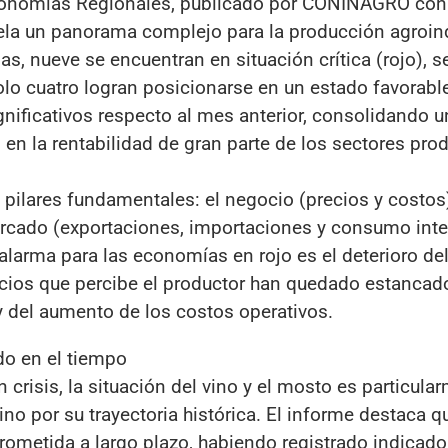
Economías Regionales, publicado por CONINAGRO con
ela un panorama complejo para la producción agroind
as, nueve se encuentran en situación crítica (rojo), s
lo cuatro logran posicionarse en un estado favorable
nificativos respecto al mes anterior, consolidando u
en la rentabilidad de gran parte de los sectores pro
s pilares fundamentales: el negocio (precios y costos)
ercado (exportaciones, importaciones y consumo inte
 alarma para las economías en rojo es el deterioro de
ios que percibe el productor han quedado estancad
y del aumento de los costos operativos.
ado en el tiempo
crisis, la situación del vino y el mosto es particula
no por su trayectoria histórica. El informe destaca q
prometida a largo plazo, habiendo registrado indicado