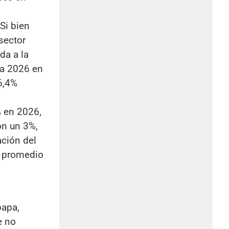
Si bien
sector
da a la
ia 2026 en
6,4%
% en 2026,
on un 3%,
ación del
al promedio
papa,
e no