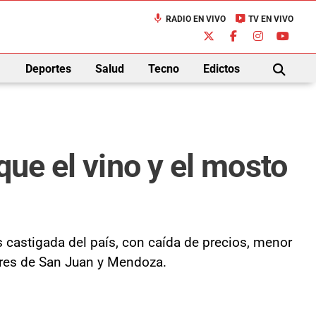
mic
live_tv
RADIO EN VIVO
TV EN VIVO
down
Deportes
Salud
Tecno
Edictos
BUSCAR
que el vino y el mosto
 castigada del país, con caída de precios, menor
ores de San Juan y Mendoza.