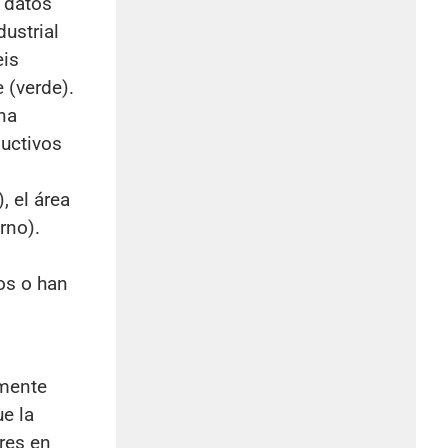
 datos
ustrial
eis
 (verde).
na
ductivos
, el área
rno).
l
os o han
rmente
ue la
res en