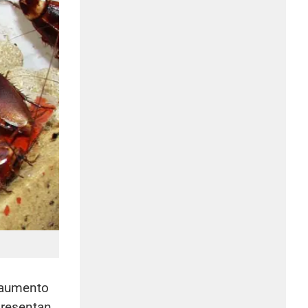
l aumento
presentan