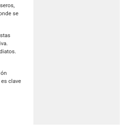
seros,
donde se
istas
va.
diatos.
ión
 es clave