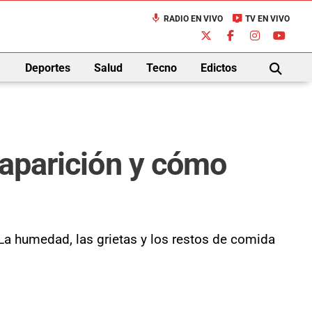
mic
live_tv
RADIO EN VIVO
TV EN VIVO
down
Deportes
Salud
Tecno
Edictos
BUSCAR
 aparición y cómo
La humedad, las grietas y los restos de comida