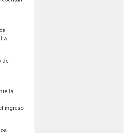
tos
 La
o de
nte la
el ingreso
ios