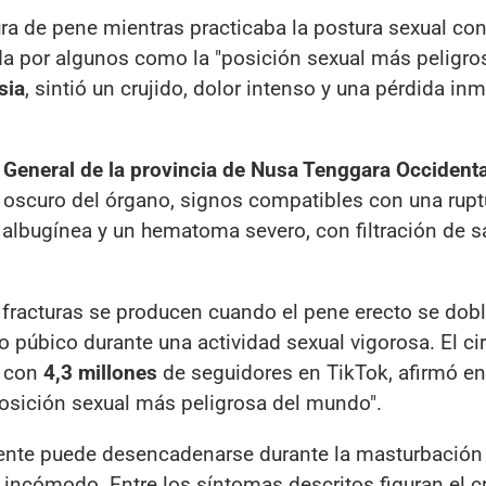
ura de pene mientras practicaba la postura sexual co
da por algunos como la "posición sexual más peligro
sia
, sintió un crujido, dolor intenso y una pérdida in
 General de la provincia de Nusa Tenggara Occidenta
r oscuro del órgano, signos compatibles con una ruptu
a albugínea y un hematoma severo, con filtración de 
 fracturas se producen cuando el pene erecto se dobl
o púbico durante una actividad sexual vigorosa. El ci
y con
4,3 millones
de seguidores en TikTok, afirmó en
"posición sexual más peligrosa del mundo".
dente puede desencadenarse durante la masturbación 
 incómodo. Entre los síntomas descritos figuran el cr