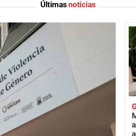
Últimas
noticias
G
M
a
a