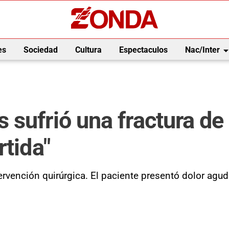
arrow_drop_
es
Sociedad
Cultura
Espectaculos
Nac/Inter
sufrió una fractura de p
rtida"
ervención quirúrgica. El paciente presentó dolor agu