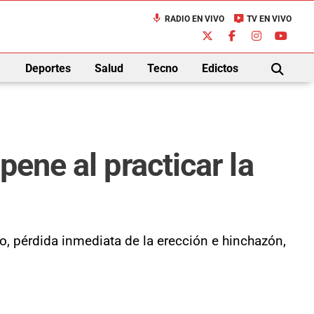
mic
live_tv
RADIO EN VIVO
TV EN VIVO
down
Deportes
Salud
Tecno
Edictos
BUSCAR
ene al practicar la
do, pérdida inmediata de la erección e hinchazón,