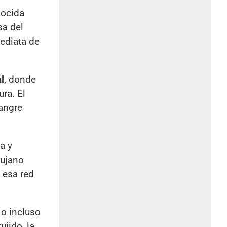
nocida
sa del
mediata de
l
, donde
ra. El
sangre
a y
rujano
 esa red
o incluso
ujido, la