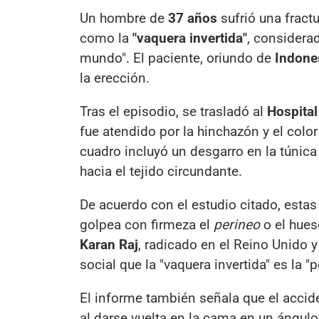
Un hombre de
37 años
sufrió una fract
como la
"vaquera invertida"
, considera
mundo". El paciente, oriundo de
Indone
la erección.
Tras el episodio, se trasladó al
Hospital
fue atendido por la hinchazón y el colo
cuadro incluyó un desgarro en la túnic
hacia el tejido circundante.
De acuerdo con el estudio citado, estas
golpea con firmeza el
perineo
o el hues
Karan Raj
, radicado en el Reino Unido 
social que la "vaquera invertida" es la 
El informe también señala que el acci
al darse vuelta en la cama en un ángulo