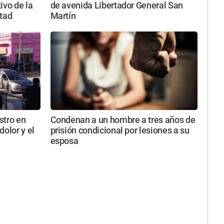
ivo de la
de avenida Libertador General San
rtad
Martín
stro en
Condenan a un hombre a tres años de
dolor y el
prisión condicional por lesiones a su
esposa