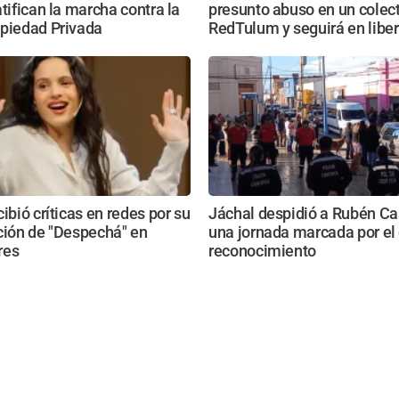
atifican la marcha contra la
presunto abuso en un colect
opiedad Privada
RedTulum y seguirá en libe
cibió críticas en redes por su
Jáchal despidió a Rubén Ca
ción de "Despechá" en
una jornada marcada por el 
res
reconocimiento