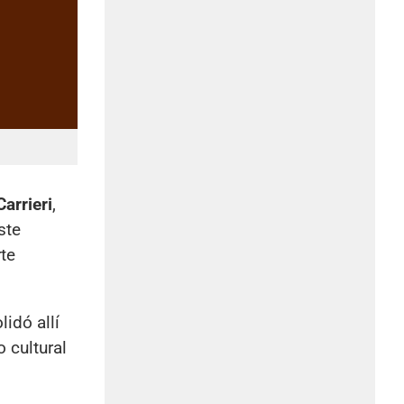
arrieri
,
ste
te
idó allí
 cultural