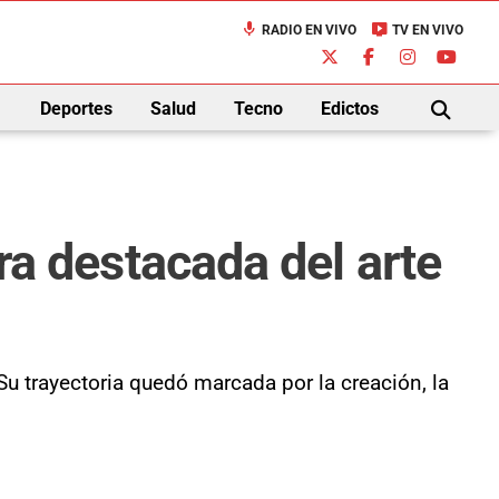
mic
live_tv
RADIO EN VIVO
TV EN VIVO
down
Deportes
Salud
Tecno
Edictos
BUSCAR
ura destacada del arte
 Su trayectoria quedó marcada por la creación, la