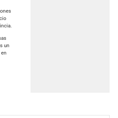
siones
cio
incia.
sas
as un
 en