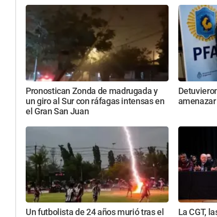
Pronostican Zonda de madrugada y
Detuviero
un giro al Sur con ráfagas intensas en
amenazar 
el Gran San Juan
Un futbolista de 24 años murió tras el
La CGT, l