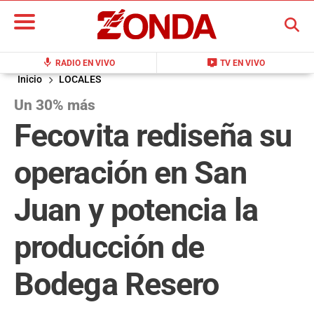
BUSCAR
mic
live_tv
RADIO EN VIVO
TV EN VIVO
Inicio
LOCALES
Un 30% más
Fecovita rediseña su
operación en San
Juan y potencia la
producción de
Bodega Resero