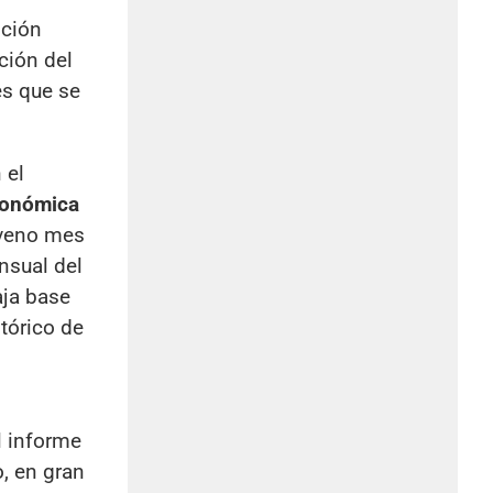
ición
ción del
es que se
 el
conómica
oveno mes
nsual del
aja base
tórico de
l informe
, en gran