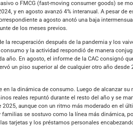
sivo o FMCG (fast-moving consumer goods) se mo
2024, y en agosto avanzó 4% interanual. A pesar de e
correspondiente a agosto anotó una baja intermensual
epunte de los meses previos.
r de la recuperación después de la pandemia y los vai
 consumo y la actividad respondió de manera conjug
da año. En agosto, el informe de la CAC consignó que
ervó un piso superior al de cualquier otro año desde
nte en la dinámica de consumo. Luego de alcanzar su 
rminos reales repuntó durante el resto del año y se ma
e 2025, aunque con un ritmo más moderado en el úl
s y familias se sostuvo como la línea más dinámica, p
n las tarjetas y los préstamos personales encabezando 