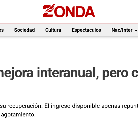
arrow_drop_
es
Sociedad
Cultura
Espectaculos
Nac/Inter
jora interanual, pero 
u recuperación. El ingreso disponible apenas repunta
 agotamiento.