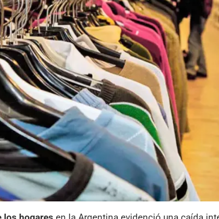
 los hogares
en la Argentina evidenció una caída int