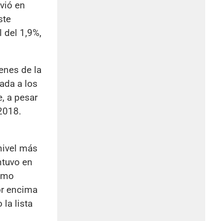
vió en
ste
 del 1,9%,
venes de la
ada a los
, a pesar
 2018.
nivel más
ntuvo en
timo
or encima
la lista