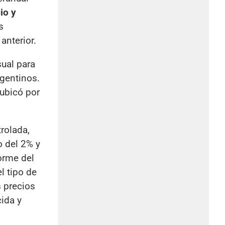
io y
s
anterior.
ual para
rgentinos.
 ubicó por
rolada,
 del 2% y
forme del
l tipo de
s precios
cida y