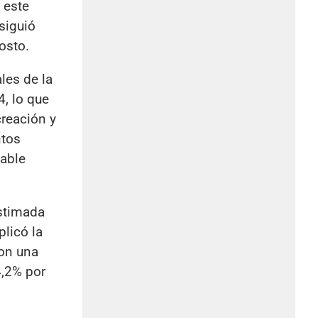
 este
siguió
osto.
les de la
, lo que
creación y
ntos
table
estimada
plicó la
con una
4,2% por