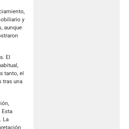
nciamiento,
obiliario y
s, aunque
ostraron
s. El
abitual,
 tanto, el
 tras una
ión,
. Esta
. La
pretación