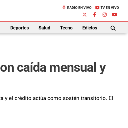
mic
live_tv
RADIO EN VIVO
TV EN VIVO
down
Deportes
Salud
Tecno
Edictos
BUSCAR
con caída mensual y
 y el crédito actúa como sostén transitorio. El