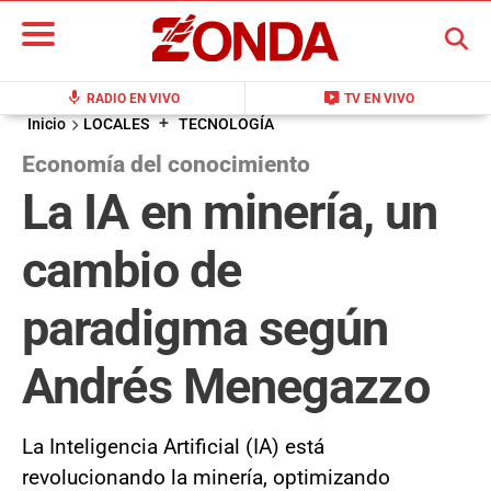
BUSCAR
mic
live_tv
RADIO EN VIVO
TV EN VIVO
+
Inicio
LOCALES
TECNOLOGÍA
Economía del conocimiento
La IA en minería, un
cambio de
paradigma según
Andrés Menegazzo
La Inteligencia Artificial (IA) está
revolucionando la minería, optimizando