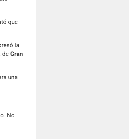
ntó que
presó la
a de
Gran
ara una
lo. No