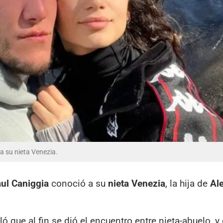
a su nieta Venezia.
ul Caniggia
conoció a su
nieta Venezia
, la hija de
Al
ló que al fin se dió el encuentro entre nieta-abuelo, y