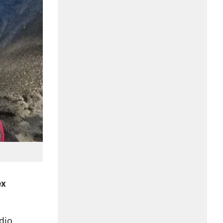
ex
 dio