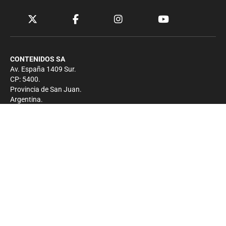
CONTENIDOS SA
Av. España 1409 Sur.
CP: 5400.
Provincia de San Juan.
Argentina.
Contacto
Prensa
+54 264-4033682
Comercial
+54 264-4998755
-
Privacidad
Copyright 2026 - El Zonda - Todos los derechos