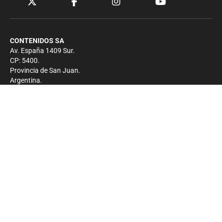
CONTENIDOS SA
Av. España 1409 Sur.
CP: 5400.
Provincia de San Juan.
Argentina.
Contacto
Prensa
+54 264-4033682
Comercial
+54 264-4998755
-
Privacidad
Copyright 2026 - El Zonda - Todos los derechos
reservados.