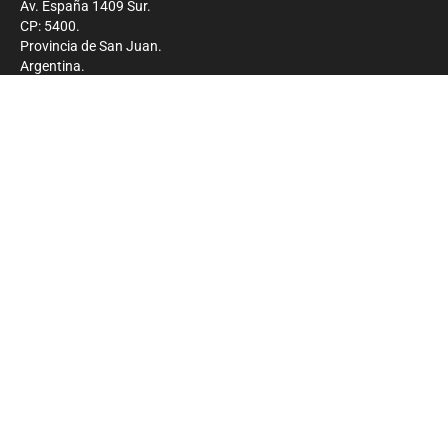
Av. España 1409 Sur.
CP: 5400.
Provincia de San Juan.
Argentina.
Contacto
Prensa
+54 264-4033682
Comercial
+54 264-4998755
-
Privacidad
Copyright 2026 - El Zonda - Todos los derechos
reservados.