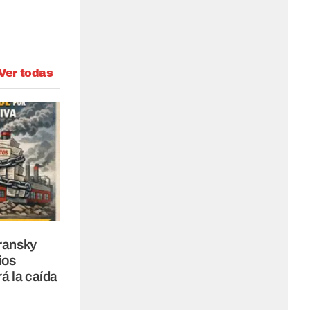
Ver todas
oransky
ios
rá la caída