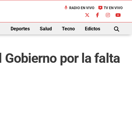
mic
live_tv
RADIO EN VIVO
TV EN VIVO
down
Deportes
Salud
Tecno
Edictos
BUSCAR
 Gobierno por la falta