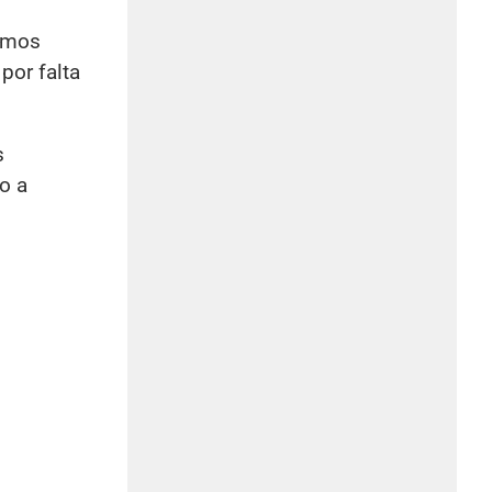
íamos
por falta
s
o a