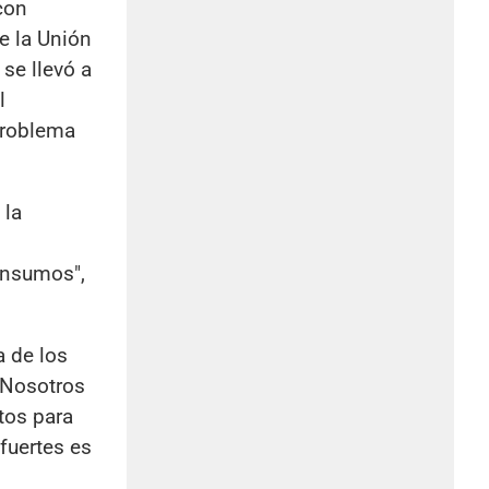
con
e la Unión
se llevó a
l
problema
 la
insumos",
a de los
"Nosotros
tos para
 fuertes es