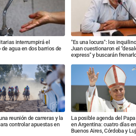
tarias interrumpirá el
"Es una locura": los inquili
 de agua en dos barrios de
Juan cuestionaron el "desal
express" y buscarán frenarl
una reunión de carreras y la
La posible agenda del Papa
ara controlar apuestas en
en Argentina: cuatro días en
Buenos Aires, Córdoba y Lu