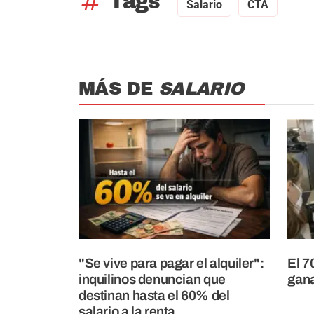
tag
Tags
Salario
CTA
MÁS DE
SALARIO
"Se vive para pagar el alquiler":
El 7
inquilinos denuncian que
gan
destinan hasta el 60% del
salario a la renta