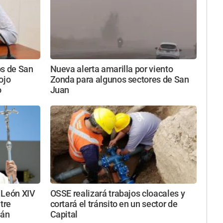
nos de San
Nueva alerta amarilla por viento
ojo
Zonda para algunos sectores de San
o
Juan
 León XIV
OSSE realizará trabajos cloacales y
tre
cortará el tránsito en un sector de
ján
Capital