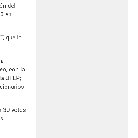
ón del
50 en
T, que la
ra
eo, con la
la UTEP;
cionarios
n 30 votos
as